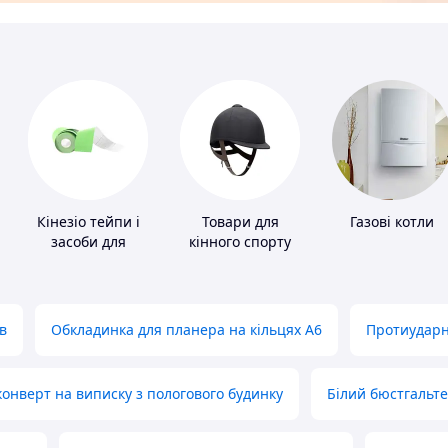
Кінезіо тейпи і
Товари для
Газові котли
засоби для
кінного спорту
тейпування
в
Обкладинка для планера на кільцях А6
Протиударн
нверт на виписку з пологового будинку
Білий бюстгальт