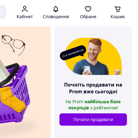
Кабінет
Сповіщення
Обране
Кошик
О! Є замовлення
Почніть продавати на
Prom
вже сьогодні
На
Prom
найбільша база
покупців
з рейтингом
!
Почати продавати