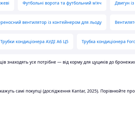
ожеві
Футбольні ворота та футбольний м'яч
Двигун із
реносний вентилятор із контейнером для льоду
Вентилят
Трубки кондиціонера АУДІ А6 Ц5
Трубка кондиціонера Ford
в знаходять усе потрібне — від корму для цуциків до бронежилет
ажуть самі покупці (дослідження Kantar, 2025). Порівнюйте пропо