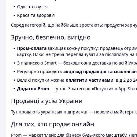
Одяг та взуття
Краса та здоров'я
Серед категорій, що найбільше зростають: продукти харчув
Зручно, безпечно, вигідно
Пром-оплата
захищає кожну покупку: продавець отриму
картку. Плюс не треба переплачувати за післяплату на 
З підпискою Smart — безкоштовна доставка по всій Украї
Регулярно проходять
акції від продавців та сезонні з
Великі покупки можна
оплатити частинами
: від 2 до 
Додаток Prom
— у топ-3 категорії «Покупки» в App Stor
Продавці з усієї України
Тут продають українські підприємці — невеликі майстерні,
Для тих, хто продає онлайн
Prom — маркетплейс для бізнесу будь-якого масштабу. Легк