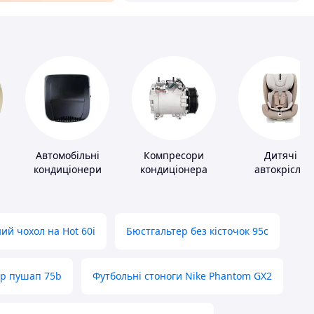
Автомобільні
Компресори
Дитячі
кондиціонери
кондиціонера
автокрісла
ий чохол на Hot 60i
Бюстгальтер без кісточок 95с
ер пушап 75b
Футбольні стоноги Nike Phantom GX2