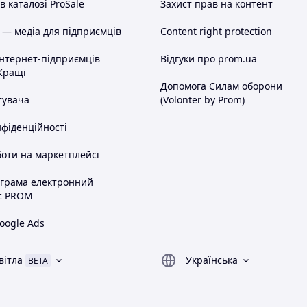
 каталозі ProSale
Захист прав на контент
 — медіа для підприємців
Content right protection
інтернет-підприємців
Відгуки про prom.ua
Кращі
Допомога Силам оборони
тувача
(Volonter by Prom)
нфіденційності
оти на маркетплейсі
ограма електронний
с PROM
oogle Ads
вітла
Українська
BETA