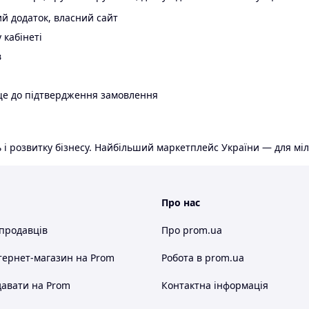
й додаток, власний сайт
 кабінеті
в
ще до підтвердження замовлення
 і розвитку бізнесу. Найбільший маркетплейс України — для міл
Про нас
 продавців
Про prom.ua
тернет-магазин
на Prom
Робота в prom.ua
авати на Prom
Контактна інформація