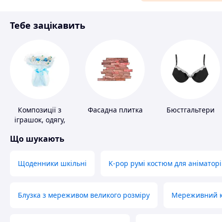
Матеріали для ремонту
Тебе зацікавить
Спорт і відпочинок
Композиції з
Фасадна плитка
Бюстгальтери
іграшок, одягу,
підгузків
Що шукають
Щоденники шкільні
K-pop румі костюм для аніматорі
Блузка з мереживом великого розміру
Мереживний ко