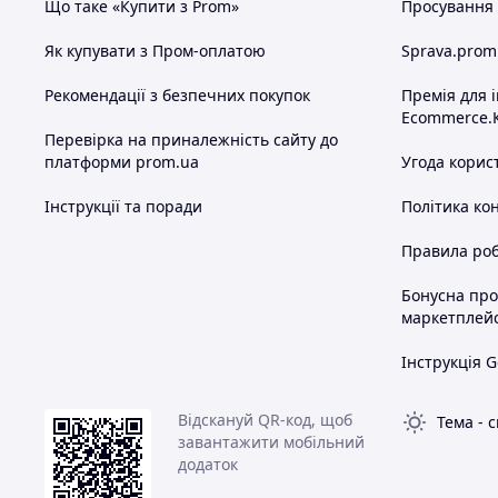
Що таке «Купити з Prom»
Просування в
Як купувати з Пром-оплатою
Sprava.prom
Рекомендації з безпечних покупок
Премія для 
Ecommerce.
Перевірка на приналежність сайту до
платформи prom.ua
Угода корис
Інструкції та поради
Політика ко
Правила роб
Бонусна пр
маркетплей
Інструкція G
Відскануй QR-код, щоб
Тема
-
с
завантажити мобільний
додаток