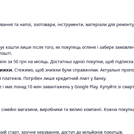
ання та напої, зоотовари, інструменти, матеріали для ремонту,
є кошти лише після того, як покупець огляне і забере замовл
пошті.
ні за 50 грн на місяць. Достатньо однієї покупки, щоб підписка
нижки.
Стежимо, щоб знижки були справжніми. Актуальні пропози
24 платежів. Потрібен лише кредитний ліміт у банку.
e і має понад 10 млн завантажень у Google Play. Купуйте зі смар
 сімейні магазини, виробники та великі компанії. Кожна покупка
ий старт, зручне керування, доступ до мільйонів покупців.