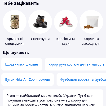
Тебе зацікавить
Армійські
Спецвзуття
Кросівки та
Корми та
спецсумки і
кеди
ласощі для
рюкзаки
домашніх
Що шукають
тварин і
птахів
Щоденники шкільні
K-pop румі костюм для аніматорів
Бутси Nike Air Zoom рожеві
Футбольні ворота та футбо
Prom — найбільший маркетплейс України. Тут 6 млн
покупців знаходять усе потрібне — від корму для
цуциків до бронежилетів. А 60 тис. підприємців з усієї