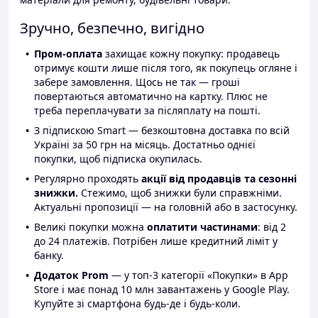
Зручно, безпечно, вигідно
Пром-оплата
захищає кожну покупку: продавець
отримує кошти лише після того, як покупець огляне і
забере замовлення. Щось не так — гроші
повертаються автоматично на картку. Плюс не
треба переплачувати за післяплату на пошті.
З підпискою Smart — безкоштовна доставка по всій
Україні за 50 грн на місяць. Достатньо однієї
покупки, щоб підписка окупилась.
Регулярно проходять
акції від продавців та сезонні
знижки.
Стежимо, щоб знижки були справжніми.
Актуальні пропозиції — на головній або в застосунку.
Великі покупки можна
оплатити частинами
: від 2
до 24 платежів. Потрібен лише кредитний ліміт у
банку.
Додаток Prom
— у топ-3 категорії «Покупки» в App
Store і має понад 10 млн завантажень у Google Play.
Купуйте зі смартфона будь-де і будь-коли.