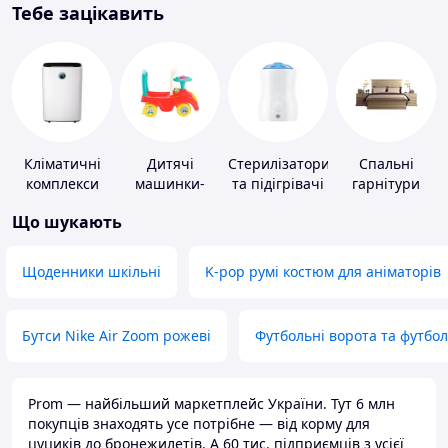
Тебе зацікавить
Кліматичні
Дитячі
Стерилізатори
Спальні
комплекси
машинки-
та підігрівачі
гарнітури
каталки
для дитячого
Що шукають
харчування
Щоденники шкільні
K-pop румі костюм для аніматорів
Бутси Nike Air Zoom рожеві
Футбольні ворота та футбо
Prom — найбільший маркетплейс України. Тут 6 млн
покупців знаходять усе потрібне — від корму для
цуциків до бронежилетів. А 60 тис. підприємців з усієї