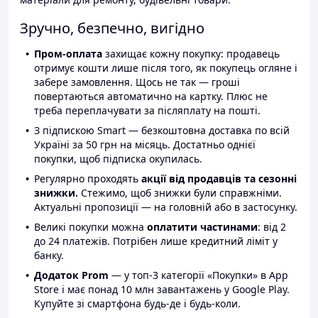
Зручно, безпечно, вигідно
Пром-оплата
захищає кожну покупку: продавець
отримує кошти лише після того, як покупець огляне і
забере замовлення. Щось не так — гроші
повертаються автоматично на картку. Плюс не
треба переплачувати за післяплату на пошті.
З підпискою Smart — безкоштовна доставка по всій
Україні за 50 грн на місяць. Достатньо однієї
покупки, щоб підписка окупилась.
Регулярно проходять
акції від продавців та сезонні
знижки.
Стежимо, щоб знижки були справжніми.
Актуальні пропозиції — на головній або в застосунку.
Великі покупки можна
оплатити частинами
: від 2
до 24 платежів. Потрібен лише кредитний ліміт у
банку.
Додаток Prom
— у топ-3 категорії «Покупки» в App
Store і має понад 10 млн завантажень у Google Play.
Купуйте зі смартфона будь-де і будь-коли.