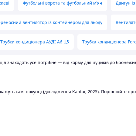
ожеві
Футбольні ворота та футбольний м'яч
Двигун із
реносний вентилятор із контейнером для льоду
Вентилят
Трубки кондиціонера АУДІ А6 Ц5
Трубка кондиціонера Ford
в знаходять усе потрібне — від корму для цуциків до бронежилет
ажуть самі покупці (дослідження Kantar, 2025). Порівнюйте пропо