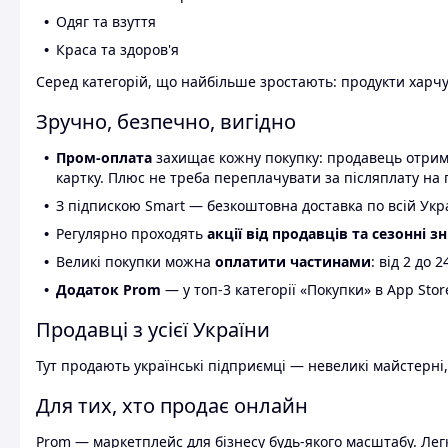
Одяг та взуття
Краса та здоров'я
Серед категорій, що найбільше зростають: продукти харчув
Зручно, безпечно, вигідно
Пром-оплата
захищає кожну покупку: продавець отриму
картку. Плюс не треба переплачувати за післяплату на 
З підпискою Smart — безкоштовна доставка по всій Украї
Регулярно проходять
акції від продавців та сезонні з
Великі покупки можна
оплатити частинами
: від 2 до 
Додаток Prom
— у топ-3 категорії «Покупки» в App Stor
Продавці з усієї України
Тут продають українські підприємці — невеликі майстерні,
Для тих, хто продає онлайн
Prom — маркетплейс для бізнесу будь-якого масштабу. Легк