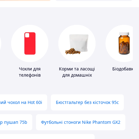
Чохли для
Корми та ласощі
Біодобавки
телефонів
для домашніх
тварин і птахів
ий чохол на Hot 60i
Бюстгальтер без кісточок 95с
ер пушап 75b
Футбольні стоноги Nike Phantom GX2