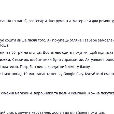
ання та напої, зоотовари, інструменти, матеріали для ремонту,
є кошти лише після того, як покупець огляне і забере замовл
пошті.
ні за 50 грн на місяць. Достатньо однієї покупки, щоб підписка
нижки.
Стежимо, щоб знижки були справжніми. Актуальні пропози
24 платежів. Потрібен лише кредитний ліміт у банку.
e і має понад 10 млн завантажень у Google Play. Купуйте зі смар
 сімейні магазини, виробники та великі компанії. Кожна покупка
ий старт, зручне керування, доступ до мільйонів покупців.