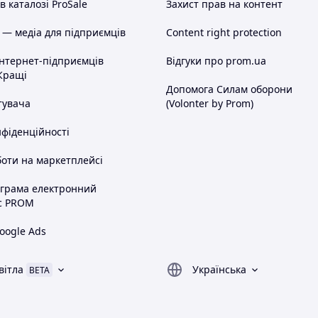
 каталозі ProSale
Захист прав на контент
 — медіа для підприємців
Content right protection
інтернет-підприємців
Відгуки про prom.ua
Кращі
Допомога Силам оборони
тувача
(Volonter by Prom)
нфіденційності
оти на маркетплейсі
ограма електронний
с PROM
oogle Ads
вітла
Українська
BETA