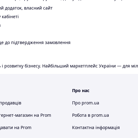
й додаток, власний сайт
 кабінеті
в
ще до підтвердження замовлення
 і розвитку бізнесу. Найбільший маркетплейс України — для міл
Про нас
 продавців
Про prom.ua
тернет-магазин
на Prom
Робота в prom.ua
авати на Prom
Контактна інформація