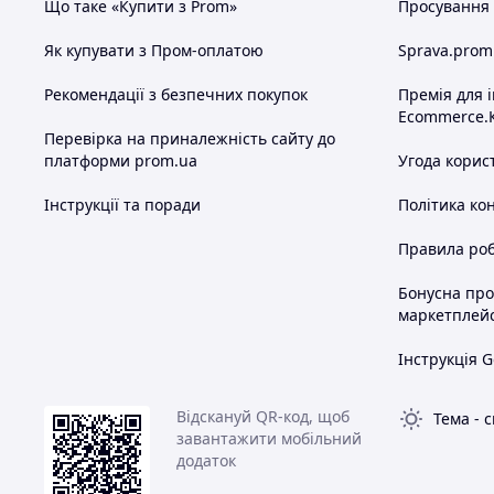
Що таке «Купити з Prom»
Просування в
Як купувати з Пром-оплатою
Sprava.prom
Рекомендації з безпечних покупок
Премія для 
Ecommerce.
Перевірка на приналежність сайту до
платформи prom.ua
Угода корис
Інструкції та поради
Політика ко
Правила роб
Бонусна пр
маркетплей
Інструкція G
Відскануй QR-код, щоб
Тема
-
с
завантажити мобільний
додаток