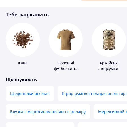
Матеріали для ремонту
Тебе зацікавить
Спорт і відпочинок
Кава
Чоловічі
Армійські
футболки та
спецсумки і
майки
рюкзаки
Що шукають
Щоденники шкільні
K-pop румі костюм для аніматорі
Блузка з мереживом великого розміру
Мереживний ко