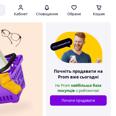
Кабінет
Сповіщення
Обране
Кошик
О! Є замовлення
Почніть продавати на
Prom
вже сьогодні
На
Prom
найбільша база
покупців
з рейтингом
!
Почати продавати