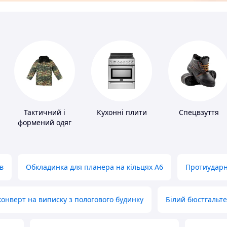
Тактичний і
Кухонні плити
Спецвзуття
формений одяг
в
Обкладинка для планера на кільцях А6
Протиударн
нверт на виписку з пологового будинку
Білий бюстгальт