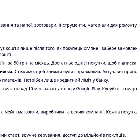
ання та напої, зоотовари, інструменти, матеріали для ремонту,
є кошти лише після того, як покупець огляне і забере замовл
пошті.
ні за 50 грн на місяць. Достатньо однієї покупки, щоб підписка
нижки.
Стежимо, щоб знижки були справжніми. Актуальні пропози
24 платежів. Потрібен лише кредитний ліміт у банку.
e і має понад 10 млн завантажень у Google Play. Купуйте зі смар
 сімейні магазини, виробники та великі компанії. Кожна покупка
ий старт, зручне керування, доступ до мільйонів покупців.