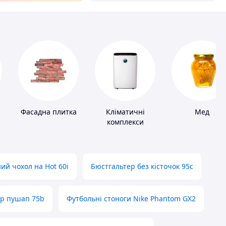
Фасадна плитка
Кліматичні
Мед
комплекси
ий чохол на Hot 60i
Бюстгальтер без кісточок 95с
ер пушап 75b
Футбольні стоноги Nike Phantom GX2