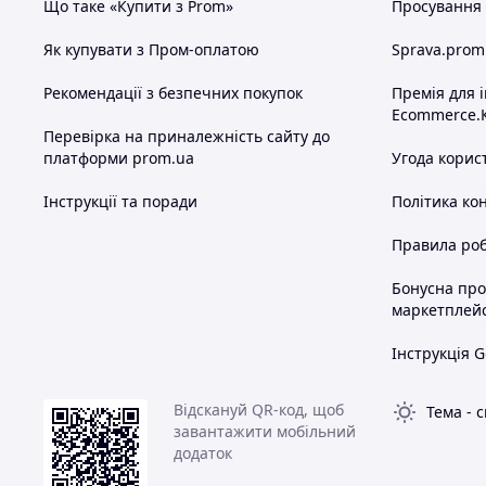
Що таке «Купити з Prom»
Просування в
Як купувати з Пром-оплатою
Sprava.prom
Рекомендації з безпечних покупок
Премія для 
Ecommerce.
Перевірка на приналежність сайту до
платформи prom.ua
Угода корис
Інструкції та поради
Політика ко
Правила роб
Бонусна пр
маркетплей
Інструкція G
Відскануй QR-код, щоб
Тема
-
с
завантажити мобільний
додаток