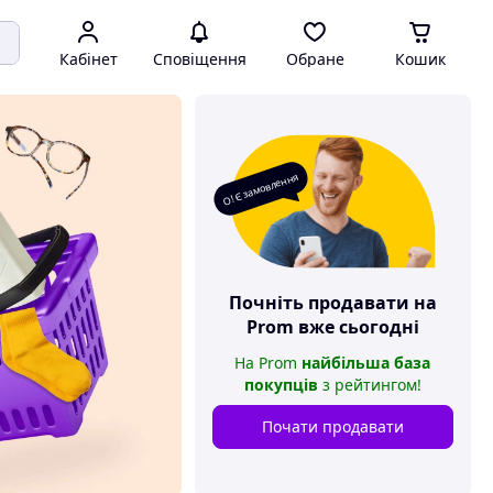
Кабінет
Сповіщення
Обране
Кошик
О! Є замовлення
Почніть продавати на
Prom
вже сьогодні
На
Prom
найбільша база
покупців
з рейтингом
!
Почати продавати