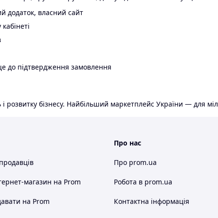
й додаток, власний сайт
 кабінеті
в
ще до підтвердження замовлення
 і розвитку бізнесу. Найбільший маркетплейс України — для міл
Про нас
 продавців
Про prom.ua
тернет-магазин
на Prom
Робота в prom.ua
авати на Prom
Контактна інформація