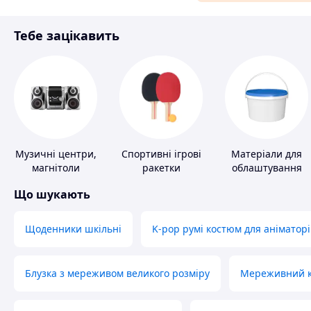
Матеріали для ремонту
Тебе зацікавить
Спорт і відпочинок
Музичні центри,
Спортивні ігрові
Матеріали для
магнітоли
ракетки
облаштування
промислових
Що шукають
підлог
Щоденники шкільні
K-pop румі костюм для аніматорі
Блузка з мереживом великого розміру
Мереживний ко