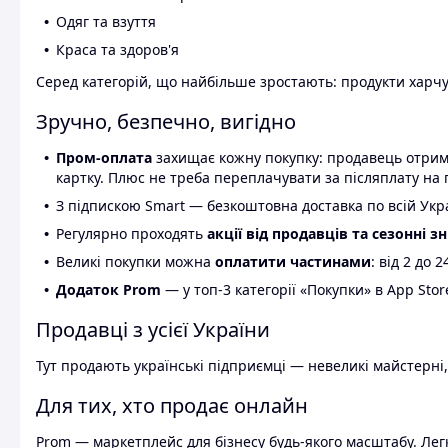
Одяг та взуття
Краса та здоров'я
Серед категорій, що найбільше зростають: продукти харчув
Зручно, безпечно, вигідно
Пром-оплата
захищає кожну покупку: продавець отриму
картку. Плюс не треба переплачувати за післяплату на 
З підпискою Smart — безкоштовна доставка по всій Украї
Регулярно проходять
акції від продавців та сезонні з
Великі покупки можна
оплатити частинами
: від 2 до 
Додаток Prom
— у топ-3 категорії «Покупки» в App Stor
Продавці з усієї України
Тут продають українські підприємці — невеликі майстерні,
Для тих, хто продає онлайн
Prom — маркетплейс для бізнесу будь-якого масштабу. Легк