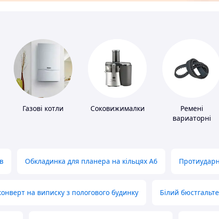
Газові котли
Соковижималки
Ремені
вариаторні
в
Обкладинка для планера на кільцях А6
Протиударн
нверт на виписку з пологового будинку
Білий бюстгальт