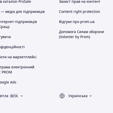
 каталозі ProSale
Захист прав на контент
 — медіа для підприємців
Content right protection
інтернет-підприємців
Відгуки про prom.ua
Кращі
Допомога Силам оборони
тувача
(Volonter by Prom)
нфіденційності
оти на маркетплейсі
ограма електронний
с PROM
oogle Ads
вітла
Українська
BETA