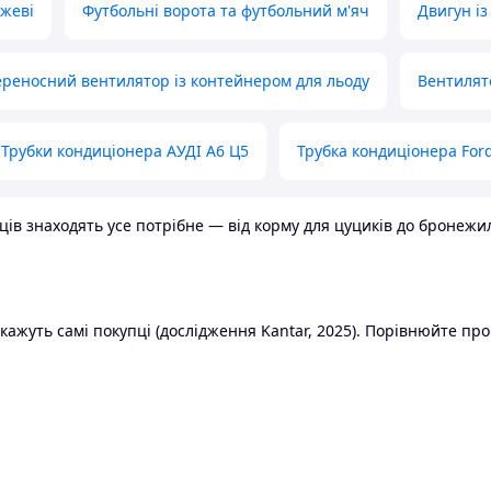
ожеві
Футбольні ворота та футбольний м'яч
Двигун із
реносний вентилятор із контейнером для льоду
Вентилят
Трубки кондиціонера АУДІ А6 Ц5
Трубка кондиціонера Ford
в знаходять усе потрібне — від корму для цуциків до бронежилет
ажуть самі покупці (дослідження Kantar, 2025). Порівнюйте пропо