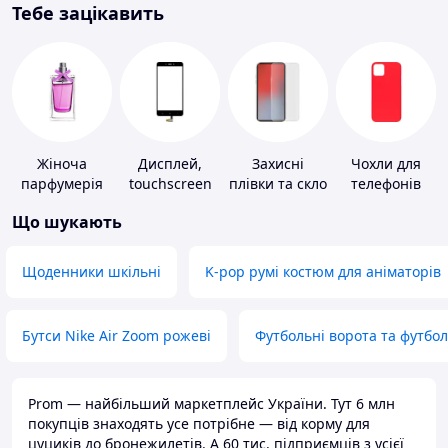
Тебе зацікавить
Жіноча
Дисплей,
Захисні
Чохли для
парфумерія
touchscreen
плівки та скло
телефонів
для телефонів
для
Що шукають
портативних
пристроїв
Щоденники шкільні
K-pop румі костюм для аніматорів
Бутси Nike Air Zoom рожеві
Футбольні ворота та футбо
Prom — найбільший маркетплейс України. Тут 6 млн
покупців знаходять усе потрібне — від корму для
цуциків до бронежилетів. А 60 тис. підприємців з усієї