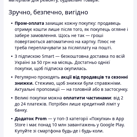
Зручно, безпечно, вигідно
Пром-оплата
захищає кожну покупку: продавець
отримує кошти лише після того, як покупець огляне і
забере замовлення. Щось не так — гроші
повертаються автоматично на картку. Плюс не
треба переплачувати за післяплату на пошті.
З підпискою Smart — безкоштовна доставка по всій
Україні за 50 грн на місяць. Достатньо однієї
покупки, щоб підписка окупилась.
Регулярно проходять
акції від продавців та сезонні
знижки.
Стежимо, щоб знижки були справжніми.
Актуальні пропозиції — на головній або в застосунку.
Великі покупки можна
оплатити частинами
: від 2
до 24 платежів. Потрібен лише кредитний ліміт у
банку.
Додаток Prom
— у топ-3 категорії «Покупки» в App
Store і має понад 10 млн завантажень у Google Play.
Купуйте зі смартфона будь-де і будь-коли.