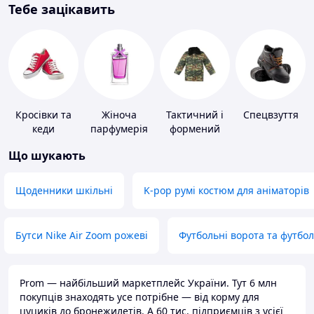
Тебе зацікавить
Кросівки та
Жіноча
Тактичний і
Спецвзуття
кеди
парфумерія
формений
одяг
Що шукають
Щоденники шкільні
K-pop румі костюм для аніматорів
Бутси Nike Air Zoom рожеві
Футбольні ворота та футбо
Prom — найбільший маркетплейс України. Тут 6 млн
покупців знаходять усе потрібне — від корму для
цуциків до бронежилетів. А 60 тис. підприємців з усієї