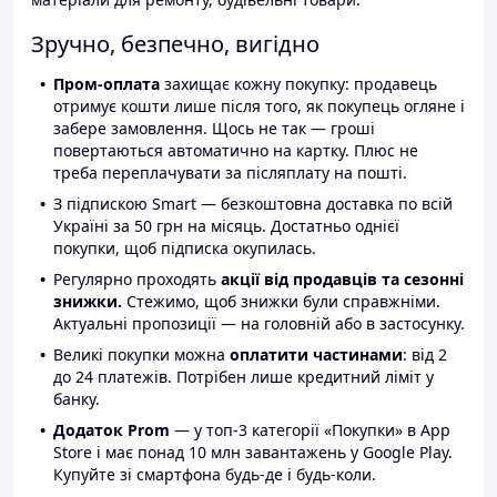
Зручно, безпечно, вигідно
Пром-оплата
захищає кожну покупку: продавець
отримує кошти лише після того, як покупець огляне і
забере замовлення. Щось не так — гроші
повертаються автоматично на картку. Плюс не
треба переплачувати за післяплату на пошті.
З підпискою Smart — безкоштовна доставка по всій
Україні за 50 грн на місяць. Достатньо однієї
покупки, щоб підписка окупилась.
Регулярно проходять
акції від продавців та сезонні
знижки.
Стежимо, щоб знижки були справжніми.
Актуальні пропозиції — на головній або в застосунку.
Великі покупки можна
оплатити частинами
: від 2
до 24 платежів. Потрібен лише кредитний ліміт у
банку.
Додаток Prom
— у топ-3 категорії «Покупки» в App
Store і має понад 10 млн завантажень у Google Play.
Купуйте зі смартфона будь-де і будь-коли.