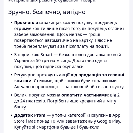
Зручно, безпечно, вигідно
Пром-оплата
захищає кожну покупку: продавець
отримує кошти лише після того, як покупець огляне і
забере замовлення. Щось не так — гроші
повертаються автоматично на картку. Плюс не
треба переплачувати за післяплату на пошті.
З підпискою Smart — безкоштовна доставка по всій
Україні за 50 грн на місяць. Достатньо однієї
покупки, щоб підписка окупилась.
Регулярно проходять
акції від продавців та сезонні
знижки.
Стежимо, щоб знижки були справжніми.
Актуальні пропозиції — на головній або в застосунку.
Великі покупки можна
оплатити частинами
: від 2
до 24 платежів. Потрібен лише кредитний ліміт у
банку.
Додаток Prom
— у топ-3 категорії «Покупки» в App
Store і має понад 10 млн завантажень у Google Play.
Купуйте зі смартфона будь-де і будь-коли.