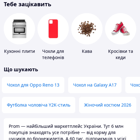
Тебе зацікавить
Кухонні плити
Чохли для
Кава
Кросівки та
телефонів
кеди
Що шукають
Чохол для Oppo Reno 13
Чохол на Galaxy A17
Чохо
Футболка чоловіча Y2K-стиль
Жіночий костюм 2026
Prom — найбільший маркетплейс України. Тут 6 млн
покупців знаходять усе потрібне — від корму для
цуциків до бронежилетів. А 60 тис. підприємців з усієї