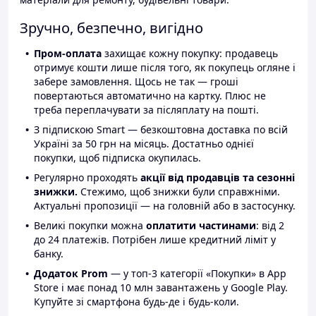
Зручно, безпечно, вигідно
Пром-оплата
захищає кожну покупку: продавець
отримує кошти лише після того, як покупець огляне і
забере замовлення. Щось не так — гроші
повертаються автоматично на картку. Плюс не
треба переплачувати за післяплату на пошті.
З підпискою Smart — безкоштовна доставка по всій
Україні за 50 грн на місяць. Достатньо однієї
покупки, щоб підписка окупилась.
Регулярно проходять
акції від продавців та сезонні
знижки.
Стежимо, щоб знижки були справжніми.
Актуальні пропозиції — на головній або в застосунку.
Великі покупки можна
оплатити частинами
: від 2
до 24 платежів. Потрібен лише кредитний ліміт у
банку.
Додаток Prom
— у топ-3 категорії «Покупки» в App
Store і має понад 10 млн завантажень у Google Play.
Купуйте зі смартфона будь-де і будь-коли.