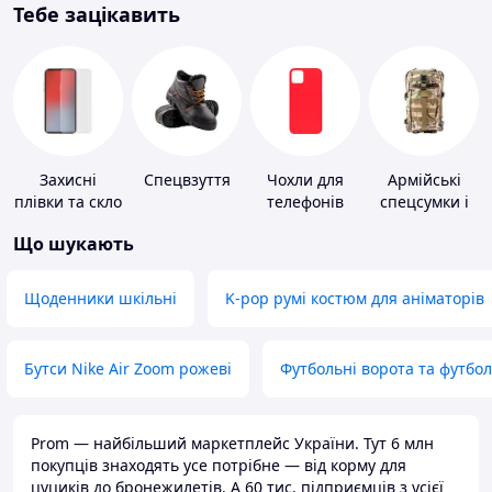
Тебе зацікавить
Захисні
Спецвзуття
Чохли для
Армійські
плівки та скло
телефонів
спецсумки і
для
рюкзаки
Що шукають
портативних
пристроїв
Щоденники шкільні
K-pop румі костюм для аніматорів
Бутси Nike Air Zoom рожеві
Футбольні ворота та футбо
Prom — найбільший маркетплейс України. Тут 6 млн
покупців знаходять усе потрібне — від корму для
цуциків до бронежилетів. А 60 тис. підприємців з усієї