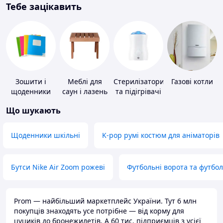
Тебе зацікавить
Зошити і
Меблі для
Стерилізатори
Газові котли
щоденники
саун і лазень
та підігрівачі
для дитячого
Що шукають
харчування
Щоденники шкільні
K-pop румі костюм для аніматорів
Бутси Nike Air Zoom рожеві
Футбольні ворота та футбо
Prom — найбільший маркетплейс України. Тут 6 млн
покупців знаходять усе потрібне — від корму для
цуциків до бронежилетів. А 60 тис. підприємців з усієї