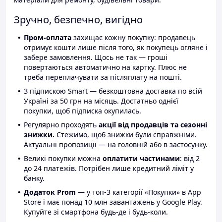
Зручно, безпечно, вигідно
Пром-оплата
захищає кожну покупку: продавець
отримує кошти лише після того, як покупець огляне і
забере замовлення. Щось не так — гроші
повертаються автоматично на картку. Плюс не
треба переплачувати за післяплату на пошті.
З підпискою Smart — безкоштовна доставка по всій
Україні за 50 грн на місяць. Достатньо однієї
покупки, щоб підписка окупилась.
Регулярно проходять
акції від продавців та сезонні
знижки.
Стежимо, щоб знижки були справжніми.
Актуальні пропозиції — на головній або в застосунку.
Великі покупки можна
оплатити частинами
: від 2
до 24 платежів. Потрібен лише кредитний ліміт у
банку.
Додаток Prom
— у топ-3 категорії «Покупки» в App
Store і має понад 10 млн завантажень у Google Play.
Купуйте зі смартфона будь-де і будь-коли.