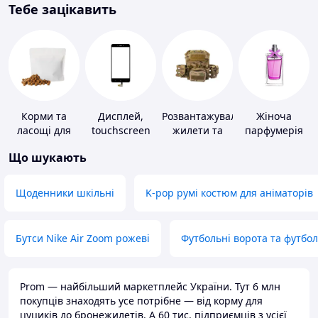
Тебе зацікавить
Корми та
Дисплей,
Розвантажувальні
Жіноча
ласощі для
touchscreen
жилети та
парфумерія
домашніх
для телефонів
плитоноски
Що шукають
тварин і
без плит
птахів
Щоденники шкільні
K-pop румі костюм для аніматорів
Бутси Nike Air Zoom рожеві
Футбольні ворота та футбо
Prom — найбільший маркетплейс України. Тут 6 млн
покупців знаходять усе потрібне — від корму для
цуциків до бронежилетів. А 60 тис. підприємців з усієї