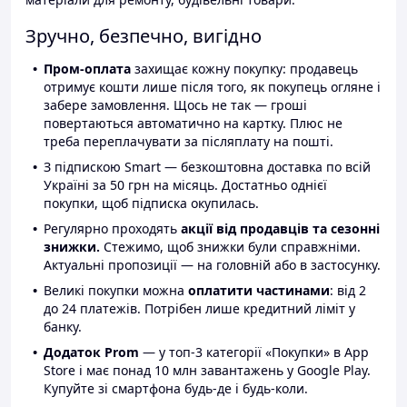
Зручно, безпечно, вигідно
Пром-оплата
захищає кожну покупку: продавець
отримує кошти лише після того, як покупець огляне і
забере замовлення. Щось не так — гроші
повертаються автоматично на картку. Плюс не
треба переплачувати за післяплату на пошті.
З підпискою Smart — безкоштовна доставка по всій
Україні за 50 грн на місяць. Достатньо однієї
покупки, щоб підписка окупилась.
Регулярно проходять
акції від продавців та сезонні
знижки.
Стежимо, щоб знижки були справжніми.
Актуальні пропозиції — на головній або в застосунку.
Великі покупки можна
оплатити частинами
: від 2
до 24 платежів. Потрібен лише кредитний ліміт у
банку.
Додаток Prom
— у топ-3 категорії «Покупки» в App
Store і має понад 10 млн завантажень у Google Play.
Купуйте зі смартфона будь-де і будь-коли.