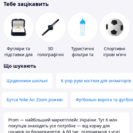
Тебе зацікавить
Футляри та
3D
Туристичні
Спортивні
підставки для
голографічні
фільтри та
ігрові м'ячі
коштовностей
пристрої
пігулки для
Що шукають
питної води
Щоденники шкільні
K-pop румі костюм для аніматорів
Бутси Nike Air Zoom рожеві
Футбольні ворота та футбо
Prom — найбільший маркетплейс України. Тут 6 млн
покупців знаходять усе потрібне — від корму для
цуциків до бронежилетів. А 60 тис. підприємців з усієї