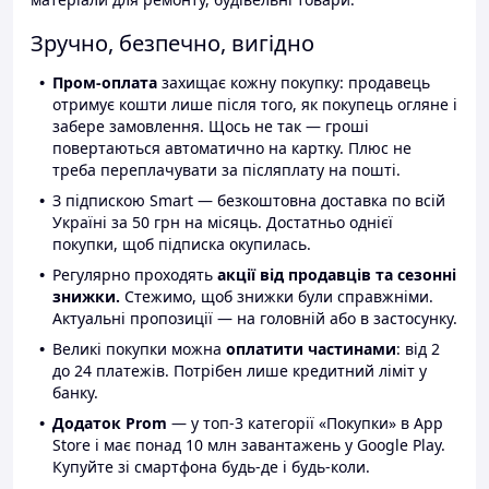
Зручно, безпечно, вигідно
Пром-оплата
захищає кожну покупку: продавець
отримує кошти лише після того, як покупець огляне і
забере замовлення. Щось не так — гроші
повертаються автоматично на картку. Плюс не
треба переплачувати за післяплату на пошті.
З підпискою Smart — безкоштовна доставка по всій
Україні за 50 грн на місяць. Достатньо однієї
покупки, щоб підписка окупилась.
Регулярно проходять
акції від продавців та сезонні
знижки.
Стежимо, щоб знижки були справжніми.
Актуальні пропозиції — на головній або в застосунку.
Великі покупки можна
оплатити частинами
: від 2
до 24 платежів. Потрібен лише кредитний ліміт у
банку.
Додаток Prom
— у топ-3 категорії «Покупки» в App
Store і має понад 10 млн завантажень у Google Play.
Купуйте зі смартфона будь-де і будь-коли.