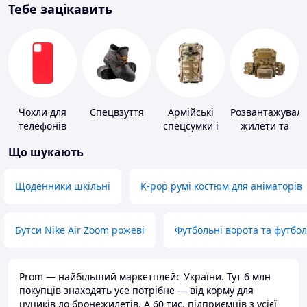
Тебе зацікавить
Чохли для
Спецвзуття
Армійські
Розвантажуваль
телефонів
спецсумки і
жилети та
рюкзаки
плитоноски
Що шукають
без плит
Щоденники шкільні
K-pop румі костюм для аніматорів
Бутси Nike Air Zoom рожеві
Футбольні ворота та футбо
Prom — найбільший маркетплейс України. Тут 6 млн
покупців знаходять усе потрібне — від корму для
цуциків до бронежилетів. А 60 тис. підприємців з усієї