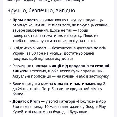
Зручно, безпечно, вигідно
Пром-оплата
захищає кожну покупку: продавець
отримує кошти лише після того, як покупець огляне і
забере замовлення. Щось не так — гроші
повертаються автоматично на картку. Плюс не
треба переплачувати за післяплату на пошті.
З підпискою Smart — безкоштовна доставка по всій
Україні за 50 грн на місяць. Достатньо однієї
покупки, щоб підписка окупилась.
Регулярно проходять
акції від продавців та сезонні
знижки.
Стежимо, щоб знижки були справжніми.
Актуальні пропозиції — на головній або в застосунку.
Великі покупки можна
оплатити частинами
: від 2
до 24 платежів. Потрібен лише кредитний ліміт у
банку.
Додаток Prom
— у топ-3 категорії «Покупки» в App
Store і має понад 10 млн завантажень у Google Play.
Купуйте зі смартфона будь-де і будь-коли.