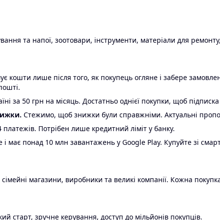
ання та напої, зоотовари, інструменти, матеріали для ремонту,
є кошти лише після того, як покупець огляне і забере замовл
пошті.
ні за 50 грн на місяць. Достатньо однієї покупки, щоб підписка
нижки.
Стежимо, щоб знижки були справжніми. Актуальні пропози
24 платежів. Потрібен лише кредитний ліміт у банку.
e і має понад 10 млн завантажень у Google Play. Купуйте зі смар
 сімейні магазини, виробники та великі компанії. Кожна покупка
ий старт, зручне керування, доступ до мільйонів покупців.