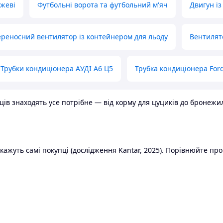
ожеві
Футбольні ворота та футбольний м'яч
Двигун із
реносний вентилятор із контейнером для льоду
Вентилят
Трубки кондиціонера АУДІ А6 Ц5
Трубка кондиціонера Ford
в знаходять усе потрібне — від корму для цуциків до бронежилет
ажуть самі покупці (дослідження Kantar, 2025). Порівнюйте пропо