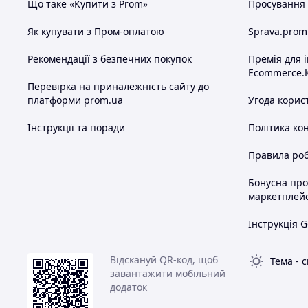
Що таке «Купити з Prom»
Просування в
Як купувати з Пром-оплатою
Sprava.prom
Рекомендації з безпечних покупок
Премія для 
Ecommerce.
Перевірка на приналежність сайту до
платформи prom.ua
Угода корис
Інструкції та поради
Політика ко
Правила роб
Бонусна пр
маркетплей
Інструкція G
Відскануй QR-код, щоб
Тема
-
с
завантажити мобільний
додаток