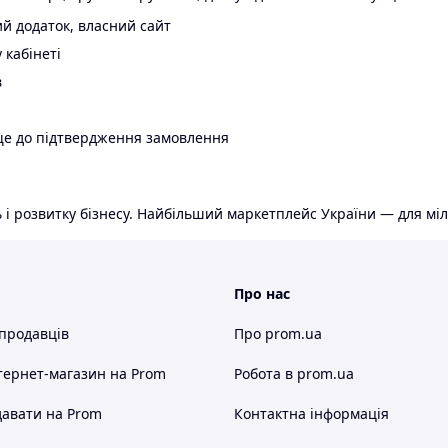
й додаток, власний сайт
 кабінеті
в
ще до підтвердження замовлення
 і розвитку бізнесу. Найбільший маркетплейс України — для міл
Про нас
 продавців
Про prom.ua
тернет-магазин
на Prom
Робота в prom.ua
авати на Prom
Контактна інформація