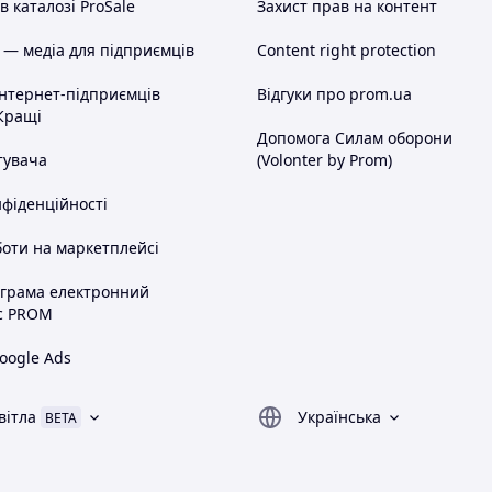
 каталозі ProSale
Захист прав на контент
 — медіа для підприємців
Content right protection
інтернет-підприємців
Відгуки про prom.ua
Кращі
Допомога Силам оборони
тувача
(Volonter by Prom)
нфіденційності
оти на маркетплейсі
ограма електронний
с PROM
oogle Ads
вітла
Українська
BETA