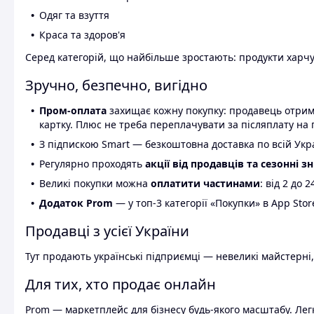
Одяг та взуття
Краса та здоров'я
Серед категорій, що найбільше зростають: продукти харчув
Зручно, безпечно, вигідно
Пром-оплата
захищає кожну покупку: продавець отриму
картку. Плюс не треба переплачувати за післяплату на 
З підпискою Smart — безкоштовна доставка по всій Украї
Регулярно проходять
акції від продавців та сезонні з
Великі покупки можна
оплатити частинами
: від 2 до 
Додаток Prom
— у топ-3 категорії «Покупки» в App Stor
Продавці з усієї України
Тут продають українські підприємці — невеликі майстерні,
Для тих, хто продає онлайн
Prom — маркетплейс для бізнесу будь-якого масштабу. Легк