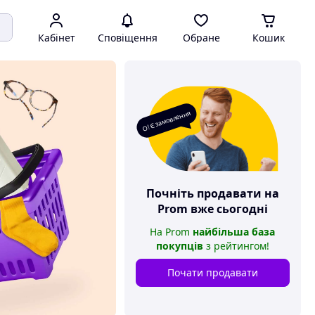
Кабінет
Сповіщення
Обране
Кошик
О! Є замовлення
Почніть продавати на
Prom
вже сьогодні
На
Prom
найбільша база
покупців
з рейтингом
!
Почати продавати