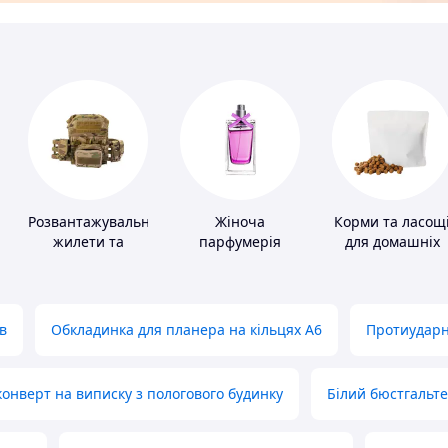
Розвантажувальні
Жіноча
Корми та ласощ
жилети та
парфумерія
для домашніх
плитоноски без
тварин і птахів
плит
в
Обкладинка для планера на кільцях А6
Протиударн
нверт на виписку з пологового будинку
Білий бюстгальт