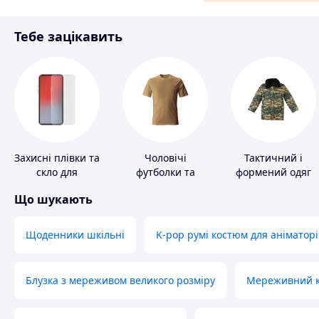
Матеріали для ремонту
Тебе зацікавить
Спорт і відпочинок
Захисні плівки та
Чоловічі
Тактичний і
скло для
футболки та
формений одяг
портативних
майки
Що шукають
пристроїв
Щоденники шкільні
K-pop румі костюм для аніматорі
Блузка з мереживом великого розміру
Мереживний ко