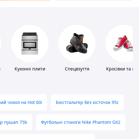
і
Кухонні плити
Спецвзуття
Кросівки та ке
ий чохол на Hot 60i
Бюстгальтер без кісточок 95с
ер пушап 75b
Футбольні стоноги Nike Phantom GX2