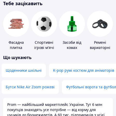
Тебе зацікавить
Фасадна
Спортивні
Засоби від
Ремені
плитка
ігрові м'ячі
комах
вариаторні
Що шукають
Щоденники шкільні
K-pop румі костюм для аніматорів
Бутси Nike Air Zoom рожеві
Футбольні ворота та футбо
Prom — найбільший маркетплейс України. Тут 6 млн
покупців знаходять усе потрібне — від корму для
цуциків до бронежилетів. А 60 тис. підприємців з усієї