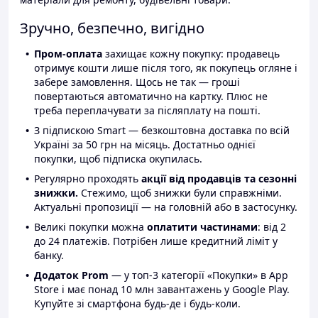
Зручно, безпечно, вигідно
Пром-оплата
захищає кожну покупку: продавець
отримує кошти лише після того, як покупець огляне і
забере замовлення. Щось не так — гроші
повертаються автоматично на картку. Плюс не
треба переплачувати за післяплату на пошті.
З підпискою Smart — безкоштовна доставка по всій
Україні за 50 грн на місяць. Достатньо однієї
покупки, щоб підписка окупилась.
Регулярно проходять
акції від продавців та сезонні
знижки.
Стежимо, щоб знижки були справжніми.
Актуальні пропозиції — на головній або в застосунку.
Великі покупки можна
оплатити частинами
: від 2
до 24 платежів. Потрібен лише кредитний ліміт у
банку.
Додаток Prom
— у топ-3 категорії «Покупки» в App
Store і має понад 10 млн завантажень у Google Play.
Купуйте зі смартфона будь-де і будь-коли.