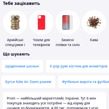
Тебе зацікавить
Армійські
Чохли для
Захисні
Кава
спецсумки і
телефонів
плівки та скло
рюкзаки
для
Що шукають
портативних
пристроїв
Щоденники шкільні
K-pop румі костюм для аніматорів
Бутси Nike Air Zoom рожеві
Футбольні ворота та футбо
Prom — найбільший маркетплейс України. Тут 6 млн
покупців знаходять усе потрібне — від корму для
цуциків до бронежилетів. А 60 тис. підприємців з усієї