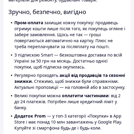
Зручно, безпечно, вигідно
Пром-оплата
захищає кожну покупку: продавець
отримує кошти лише після того, як покупець огляне і
забере замовлення. Щось не так — гроші
повертаються автоматично на картку. Плюс не
треба переплачувати за післяплату на пошті.
З підпискою Smart — безкоштовна доставка по всій
Україні за 50 грн на місяць. Достатньо однієї
покупки, щоб підписка окупилась.
Регулярно проходять
акції від продавців та сезонні
знижки.
Стежимо, щоб знижки були справжніми.
Актуальні пропозиції — на головній або в застосунку.
Великі покупки можна
оплатити частинами
: від 2
до 24 платежів. Потрібен лише кредитний ліміт у
банку.
Додаток Prom
— у топ-3 категорії «Покупки» в App
Store і має понад 10 млн завантажень у Google Play.
Купуйте зі смартфона будь-де і будь-коли.