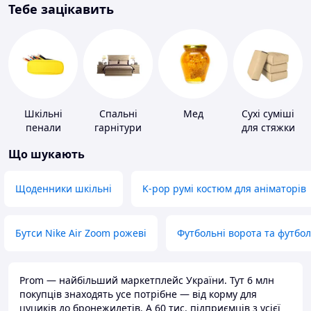
Тебе зацікавить
Шкільні
Спальні
Мед
Сухі суміші
пенали
гарнітури
для стяжки
підлоги
Що шукають
Щоденники шкільні
K-pop румі костюм для аніматорів
Бутси Nike Air Zoom рожеві
Футбольні ворота та футбо
Prom — найбільший маркетплейс України. Тут 6 млн
покупців знаходять усе потрібне — від корму для
цуциків до бронежилетів. А 60 тис. підприємців з усієї