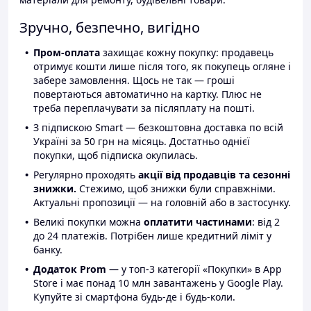
Зручно, безпечно, вигідно
Пром-оплата
захищає кожну покупку: продавець
отримує кошти лише після того, як покупець огляне і
забере замовлення. Щось не так — гроші
повертаються автоматично на картку. Плюс не
треба переплачувати за післяплату на пошті.
З підпискою Smart — безкоштовна доставка по всій
Україні за 50 грн на місяць. Достатньо однієї
покупки, щоб підписка окупилась.
Регулярно проходять
акції від продавців та сезонні
знижки.
Стежимо, щоб знижки були справжніми.
Актуальні пропозиції — на головній або в застосунку.
Великі покупки можна
оплатити частинами
: від 2
до 24 платежів. Потрібен лише кредитний ліміт у
банку.
Додаток Prom
— у топ-3 категорії «Покупки» в App
Store і має понад 10 млн завантажень у Google Play.
Купуйте зі смартфона будь-де і будь-коли.