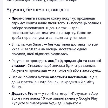
Зручно, безпечно, вигідно
Пром-оплата
захищає кожну покупку: продавець
отримує кошти лише після того, як покупець огляне і
забере замовлення. Щось не так — гроші
повертаються автоматично на картку. Плюс не
треба переплачувати за післяплату на пошті.
З підпискою Smart — безкоштовна доставка по всій
Україні за 50 грн на місяць. Достатньо однієї
покупки, щоб підписка окупилась.
Регулярно проходять
акції від продавців та сезонні
знижки.
Стежимо, щоб знижки були справжніми.
Актуальні пропозиції — на головній або в застосунку.
Великі покупки можна
оплатити частинами
: від 2
до 24 платежів. Потрібен лише кредитний ліміт у
банку.
Додаток Prom
— у топ-3 категорії «Покупки» в App
Store і має понад 10 млн завантажень у Google Play.
Купуйте зі смартфона будь-де і будь-коли.