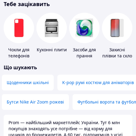
Тебе зацікавить
Чохли для
Кухонні плити
Засоби для
Захисні
телефонів
прання
плівки та скло
для
Що шукають
портативних
пристроїв
Щоденники шкільні
K-pop румі костюм для аніматорів
Бутси Nike Air Zoom рожеві
Футбольні ворота та футбо
Prom — найбільший маркетплейс України. Тут 6 млн
покупців знаходять усе потрібне — від корму для
цуциків до бронежилетів. А 60 тис. підприємців з усієї