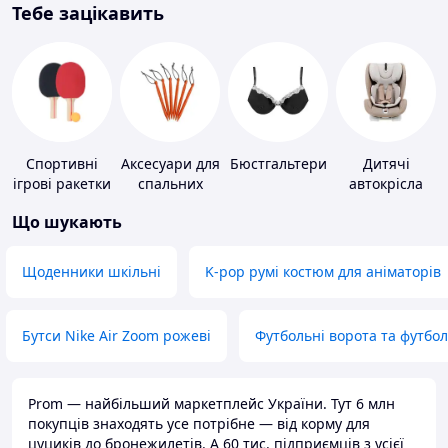
Тебе зацікавить
Спортивні
Аксесуари для
Бюстгальтери
Дитячі
ігрові ракетки
спальних
автокрісла
мішків,
Що шукають
карематів та
наметів
Щоденники шкільні
K-pop румі костюм для аніматорів
Бутси Nike Air Zoom рожеві
Футбольні ворота та футбо
Prom — найбільший маркетплейс України. Тут 6 млн
покупців знаходять усе потрібне — від корму для
цуциків до бронежилетів. А 60 тис. підприємців з усієї