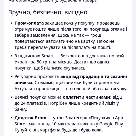
Зручно, безпечно, вигідно
Пром-оплата
захищає кожну покупку: продавець
отримує кошти лише після того, як покупець огляне і
забере замовлення. Щось не так — гроші
повертаються автоматично на картку. Плюс не
треба переплачувати за післяплату на пошті.
З підпискою Smart — безкоштовна доставка по всій
Україні за 50 грн на місяць. Достатньо однієї
покупки, щоб підписка окупилась.
Регулярно проходять
акції від продавців та сезонні
знижки.
Стежимо, щоб знижки були справжніми.
Актуальні пропозиції — на головній або в застосунку.
Великі покупки можна
оплатити частинами
: від 2
до 24 платежів. Потрібен лише кредитний ліміт у
банку.
Додаток Prom
— у топ-3 категорії «Покупки» в App
Store і має понад 10 млн завантажень у Google Play.
Купуйте зі смартфона будь-де і будь-коли.