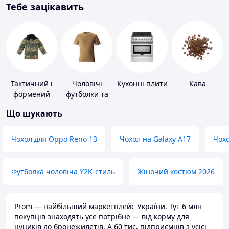
Тебе зацікавить
Тактичний і
Чоловічі
Кухонні плити
Кава
формений
футболки та
одяг
майки
Що шукають
Чохол для Oppo Reno 13
Чохол на Galaxy A17
Чохо
Футболка чоловіча Y2K-стиль
Жіночий костюм 2026
Prom — найбільший маркетплейс України. Тут 6 млн
покупців знаходять усе потрібне — від корму для
цуциків до бронежилетів. А 60 тис. підприємців з усієї