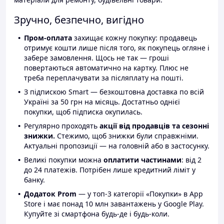
Зручно, безпечно, вигідно
Пром-оплата
захищає кожну покупку: продавець
отримує кошти лише після того, як покупець огляне і
забере замовлення. Щось не так — гроші
повертаються автоматично на картку. Плюс не
треба переплачувати за післяплату на пошті.
З підпискою Smart — безкоштовна доставка по всій
Україні за 50 грн на місяць. Достатньо однієї
покупки, щоб підписка окупилась.
Регулярно проходять
акції від продавців та сезонні
знижки.
Стежимо, щоб знижки були справжніми.
Актуальні пропозиції — на головній або в застосунку.
Великі покупки можна
оплатити частинами
: від 2
до 24 платежів. Потрібен лише кредитний ліміт у
банку.
Додаток Prom
— у топ-3 категорії «Покупки» в App
Store і має понад 10 млн завантажень у Google Play.
Купуйте зі смартфона будь-де і будь-коли.