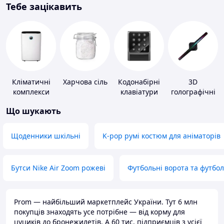
Тебе зацікавить
Кліматичні
Харчова сіль
Кодонабірні
3D
комплекси
клавіатури
голографічні
пристрої
Що шукають
Щоденники шкільні
K-pop румі костюм для аніматорів
Бутси Nike Air Zoom рожеві
Футбольні ворота та футбо
Prom — найбільший маркетплейс України. Тут 6 млн
покупців знаходять усе потрібне — від корму для
цуциків до бронежилетів. А 60 тис. підприємців з усієї