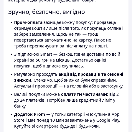
Зручно, безпечно, вигідно
Пром-оплата
захищає кожну покупку: продавець
отримує кошти лише після того, як покупець огляне і
забере замовлення. Щось не так — гроші
повертаються автоматично на картку. Плюс не
треба переплачувати за післяплату на пошті.
З підпискою Smart — безкоштовна доставка по всій
Україні за 50 грн на місяць. Достатньо однієї
покупки, щоб підписка окупилась.
Регулярно проходять
акції від продавців та сезонні
знижки.
Стежимо, щоб знижки були справжніми.
Актуальні пропозиції — на головній або в застосунку.
Великі покупки можна
оплатити частинами
: від 2
до 24 платежів. Потрібен лише кредитний ліміт у
банку.
Додаток Prom
— у топ-3 категорії «Покупки» в App
Store і має понад 10 млн завантажень у Google Play.
Купуйте зі смартфона будь-де і будь-коли.