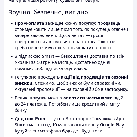
Зручно, безпечно, вигідно
Пром-оплата
захищає кожну покупку: продавець
отримує кошти лише після того, як покупець огляне і
забере замовлення. Щось не так — гроші
повертаються автоматично на картку. Плюс не
треба переплачувати за післяплату на пошті.
З підпискою Smart — безкоштовна доставка по всій
Україні за 50 грн на місяць. Достатньо однієї
покупки, щоб підписка окупилась.
Регулярно проходять
акції від продавців та сезонні
знижки.
Стежимо, щоб знижки були справжніми.
Актуальні пропозиції — на головній або в застосунку.
Великі покупки можна
оплатити частинами
: від 2
до 24 платежів. Потрібен лише кредитний ліміт у
банку.
Додаток Prom
— у топ-3 категорії «Покупки» в App
Store і має понад 10 млн завантажень у Google Play.
Купуйте зі смартфона будь-де і будь-коли.