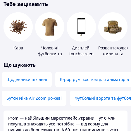
Тебе зацікавить
Кава
Чоловічі
Дисплей,
Розвантажуваль
футболки та
touchscreen
жилети та
майки
для телефонів
плитоноски
Що шукають
без плит
Щоденники шкільні
K-pop румі костюм для аніматорів
Бутси Nike Air Zoom рожеві
Футбольні ворота та футбо
Prom — найбільший маркетплейс України. Тут 6 млн
покупців знаходять усе потрібне — від корму для
цуциків до бронежилетів. А 60 тис. підприємців з усієї