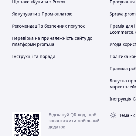
Що таке «Купити з Prom»
Просування в
Як купувати з Пром-оплатою
Sprava.prom
Рекомендації з безпечних покупок
Премія для 
Ecommerce.
Перевірка на приналежність сайту до
платформи prom.ua
Угода корис
Інструкції та поради
Політика ко
Правила роб
Бонусна пр
маркетплей
Інструкція G
Відскануй QR-код, щоб
Тема
-
с
завантажити мобільний
додаток