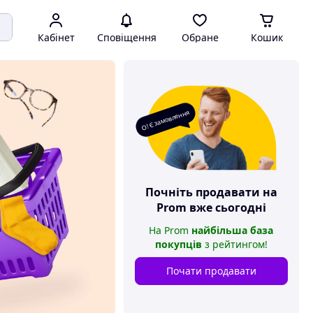
Кабінет
Сповіщення
Обране
Кошик
О! Є замовлення
Почніть продавати на
Prom
вже сьогодні
На
Prom
найбільша база
покупців
з рейтингом
!
Почати продавати