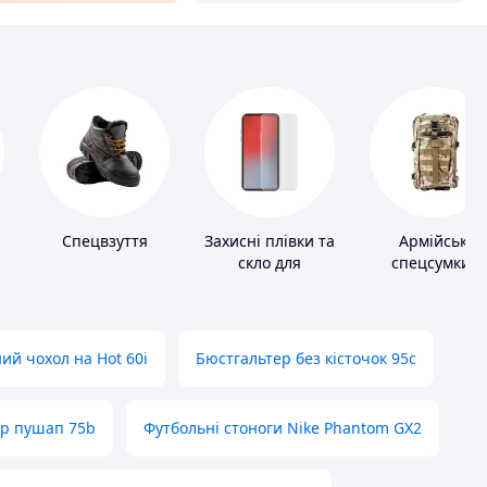
Спецвзуття
Захисні плівки та
Армійські
скло для
спецсумки і
портативних
рюкзаки
пристроїв
ий чохол на Hot 60i
Бюстгальтер без кісточок 95с
ер пушап 75b
Футбольні стоноги Nike Phantom GX2