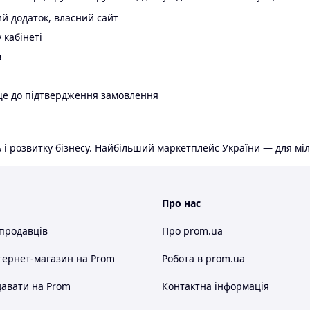
й додаток, власний сайт
 кабінеті
в
ще до підтвердження замовлення
 і розвитку бізнесу. Найбільший маркетплейс України — для міл
Про нас
 продавців
Про prom.ua
тернет-магазин
на Prom
Робота в prom.ua
авати на Prom
Контактна інформація