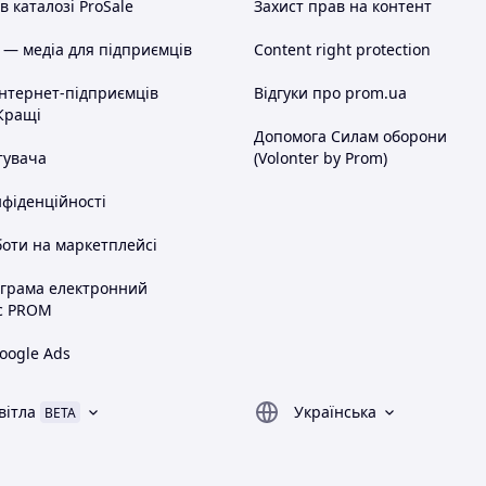
 каталозі ProSale
Захист прав на контент
 — медіа для підприємців
Content right protection
інтернет-підприємців
Відгуки про prom.ua
Кращі
Допомога Силам оборони
тувача
(Volonter by Prom)
нфіденційності
оти на маркетплейсі
ограма електронний
с PROM
oogle Ads
вітла
Українська
BETA