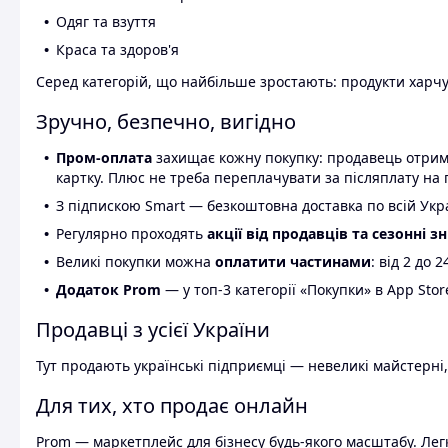
Одяг та взуття
Краса та здоров'я
Серед категорій, що найбільше зростають: продукти харчув
Зручно, безпечно, вигідно
Пром-оплата
захищає кожну покупку: продавець отриму
картку. Плюс не треба переплачувати за післяплату на 
З підпискою Smart — безкоштовна доставка по всій Украї
Регулярно проходять
акції від продавців та сезонні з
Великі покупки можна
оплатити частинами
: від 2 до 
Додаток Prom
— у топ-3 категорії «Покупки» в App Stor
Продавці з усієї України
Тут продають українські підприємці — невеликі майстерні,
Для тих, хто продає онлайн
Prom — маркетплейс для бізнесу будь-якого масштабу. Легк