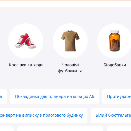
Кросівки та кеди
Чоловічі
Біодобавки
футболки та
майки
в
Обкладинка для планера на кільцях А6
Протиударн
нверт на виписку з пологового будинку
Білий бюстгальт