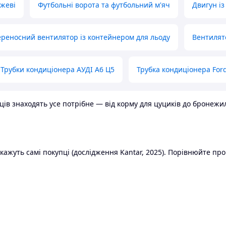
ожеві
Футбольні ворота та футбольний м'яч
Двигун із
реносний вентилятор із контейнером для льоду
Вентилят
Трубки кондиціонера АУДІ А6 Ц5
Трубка кондиціонера Ford
в знаходять усе потрібне — від корму для цуциків до бронежилет
ажуть самі покупці (дослідження Kantar, 2025). Порівнюйте пропо