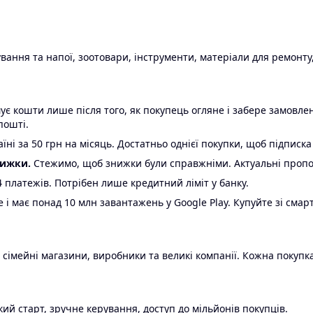
ання та напої, зоотовари, інструменти, матеріали для ремонту,
є кошти лише після того, як покупець огляне і забере замовл
пошті.
ні за 50 грн на місяць. Достатньо однієї покупки, щоб підписка
нижки.
Стежимо, щоб знижки були справжніми. Актуальні пропози
24 платежів. Потрібен лише кредитний ліміт у банку.
e і має понад 10 млн завантажень у Google Play. Купуйте зі смар
 сімейні магазини, виробники та великі компанії. Кожна покупка
ий старт, зручне керування, доступ до мільйонів покупців.