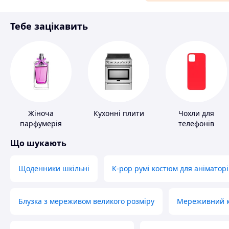
Матеріали для ремонту
Тебе зацікавить
Спорт і відпочинок
Жіноча
Кухонні плити
Чохли для
парфумерія
телефонів
Що шукають
Щоденники шкільні
K-pop румі костюм для аніматорі
Блузка з мереживом великого розміру
Мереживний ко