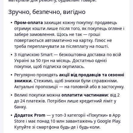
Зручно, безпечно, вигідно
Пром-оплата
захищає кожну покупку: продавець
отримує кошти лише після того, як покупець огляне і
забере замовлення. Щось не так — гроші
повертаються автоматично на картку. Плюс не
треба переплачувати за післяплату на пошті.
З підпискою Smart — безкоштовна доставка по всій
Україні за 50 грн на місяць. Достатньо однієї
покупки, щоб підписка окупилась.
Регулярно проходять
акції від продавців та сезонні
знижки.
Стежимо, щоб знижки були справжніми.
Актуальні пропозиції — на головній або в застосунку.
Великі покупки можна
оплатити частинами
: від 2
до 24 платежів. Потрібен лише кредитний ліміт у
банку.
Додаток Prom
— у топ-3 категорії «Покупки» в App
Store і має понад 10 млн завантажень у Google Play.
Купуйте зі смартфона будь-де і будь-коли.