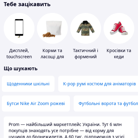
Тебе зацікавить
Дисплей,
Корми та
Тактичний і
Кросівки та
touchscreen
ласощі для
формений
кеди
для телефонів
домашніх
одяг
Що шукають
тварин і
птахів
Щоденники шкільні
K-pop румі костюм для аніматорів
Бутси Nike Air Zoom рожеві
Футбольні ворота та футбо
Prom — найбільший маркетплейс України. Тут 6 млн
покупців знаходять усе потрібне — від корму для
цуциків до бронежилетів. А 60 тис. підприємців з усієї