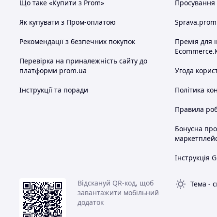
Що таке «Купити з Prom»
Просування в
Як купувати з Пром-оплатою
Sprava.prom
Рекомендації з безпечних покупок
Премія для 
Ecommerce.
Перевірка на приналежність сайту до
платформи prom.ua
Угода корис
Інструкції та поради
Політика ко
Правила роб
Бонусна пр
маркетплей
Інструкція G
Відскануй QR-код, щоб
Тема
-
с
завантажити мобільний
додаток