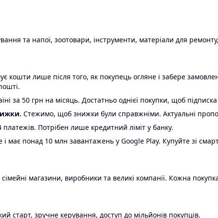
ання та напої, зоотовари, інструменти, матеріали для ремонту,
є кошти лише після того, як покупець огляне і забере замовл
пошті.
ні за 50 грн на місяць. Достатньо однієї покупки, щоб підписка
нижки.
Стежимо, щоб знижки були справжніми. Актуальні пропози
24 платежів. Потрібен лише кредитний ліміт у банку.
e і має понад 10 млн завантажень у Google Play. Купуйте зі смар
 сімейні магазини, виробники та великі компанії. Кожна покупка
ий старт, зручне керування, доступ до мільйонів покупців.