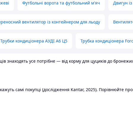
ожеві
Футбольні ворота та футбольний м'яч
Двигун із
реносний вентилятор із контейнером для льоду
Вентилят
Трубки кондиціонера АУДІ А6 Ц5
Трубка кондиціонера Ford
в знаходять усе потрібне — від корму для цуциків до бронежилет
ажуть самі покупці (дослідження Kantar, 2025). Порівнюйте пропо