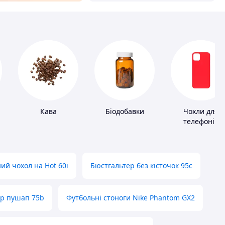
Кава
Біодобавки
Чохли для
телефонів
ий чохол на Hot 60i
Бюстгальтер без кісточок 95с
ер пушап 75b
Футбольні стоноги Nike Phantom GX2