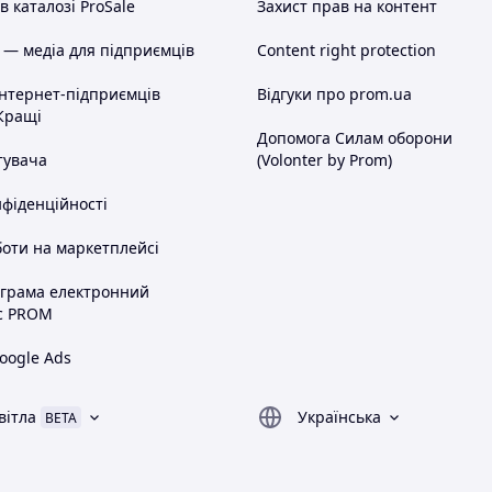
 каталозі ProSale
Захист прав на контент
 — медіа для підприємців
Content right protection
інтернет-підприємців
Відгуки про prom.ua
Кращі
Допомога Силам оборони
тувача
(Volonter by Prom)
нфіденційності
оти на маркетплейсі
ограма електронний
с PROM
oogle Ads
вітла
Українська
BETA