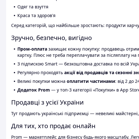
Одяг та взуття
Краса та здоров'я
Серед категорій, що найбільше зростають: продукти харчув
Зручно, безпечно, вигідно
Пром-оплата
захищає кожну покупку: продавець отриму
картку. Плюс не треба переплачувати за післяплату на 
З підпискою Smart — безкоштовна доставка по всій Украї
Регулярно проходять
акції від продавців та сезонні з
Великі покупки можна
оплатити частинами
: від 2 до 
Додаток Prom
— у топ-3 категорії «Покупки» в App Stor
Продавці з усієї України
Тут продають українські підприємці — невеликі майстерні,
Для тих, хто продає онлайн
Prom — маркетплейс для бізнесу будь-якого масштабу. Легк