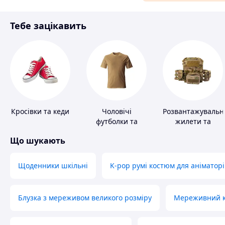
Матеріали для ремонту
Тебе зацікавить
Спорт і відпочинок
Кросівки та кеди
Чоловічі
Розвантажувальн
футболки та
жилети та
майки
плитоноски без
Що шукають
плит
Щоденники шкільні
K-pop румі костюм для аніматорі
Блузка з мереживом великого розміру
Мереживний ко