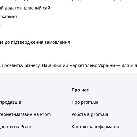
й додаток, власний сайт
 кабінеті
в
ще до підтвердження замовлення
 і розвитку бізнесу. Найбільший маркетплейс України — для міл
Про нас
 продавців
Про prom.ua
тернет-магазин
на Prom
Робота в prom.ua
авати на Prom
Контактна інформація