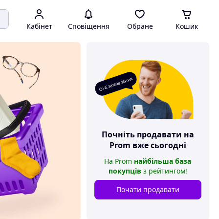
Кабінет
Сповіщення
Обране
Кошик
О! Є замовлення
Почніть продавати на
Prom
вже сьогодні
На
Prom
найбільша база
покупців
з рейтингом
!
Почати продавати