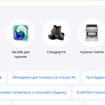
і
Засоби для
Спецвзуття
Кухонні плити
прання
в
Обкладинка для планера на кільцях А6
Протиударн
нверт на виписку з пологового будинку
Білий бюстгальт