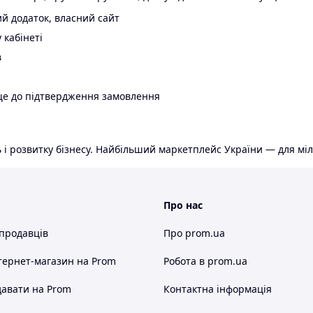
й додаток, власний сайт
 кабінеті
в
ще до підтвердження замовлення
 і розвитку бізнесу. Найбільший маркетплейс України — для міл
Про нас
 продавців
Про prom.ua
тернет-магазин
на Prom
Робота в prom.ua
авати на Prom
Контактна інформація