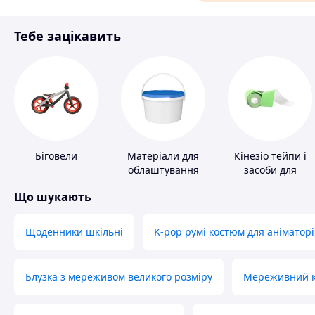
Матеріали для ремонту
Тебе зацікавить
Спорт і відпочинок
Біговели
Матеріали для
Кінезіо тейпи і
облаштування
засоби для
промислових
тейпування
Що шукають
підлог
Щоденники шкільні
K-pop румі костюм для аніматорі
Блузка з мереживом великого розміру
Мереживний ко