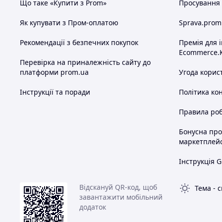
Що таке «Купити з Prom»
Просування в
Як купувати з Пром-оплатою
Sprava.prom
Рекомендації з безпечних покупок
Премія для 
Ecommerce.
Перевірка на приналежність сайту до
платформи prom.ua
Угода корис
Інструкції та поради
Політика ко
Правила роб
Бонусна пр
маркетплей
Інструкція G
Відскануй QR-код, щоб
Тема
-
с
завантажити мобільний
додаток