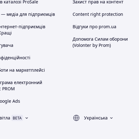
 каталозі ProSale
Захист прав на контент
 — медіа для підприємців
Content right protection
інтернет-підприємців
Відгуки про prom.ua
Кращі
Допомога Силам оборони
тувача
(Volonter by Prom)
нфіденційності
оти на маркетплейсі
ограма електронний
с PROM
oogle Ads
вітла
Українська
BETA