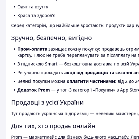
Одяг та взуття
Краса та здоров'я
Серед категорій, що найбільше зростають: продукти харчув
Зручно, безпечно, вигідно
Пром-оплата
захищає кожну покупку: продавець отриму
картку. Плюс не треба переплачувати за післяплату на 
З підпискою Smart — безкоштовна доставка по всій Украї
Регулярно проходять
акції від продавців та сезонні з
Великі покупки можна
оплатити частинами
: від 2 до 
Додаток Prom
— у топ-3 категорії «Покупки» в App Stor
Продавці з усієї України
Тут продають українські підприємці — невеликі майстерні,
Для тих, хто продає онлайн
Prom — маркетплейс для бізнесу будь-якого масштабу. Легк