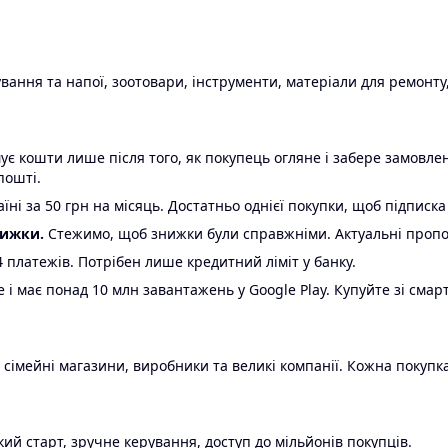
ання та напої, зоотовари, інструменти, матеріали для ремонту,
є кошти лише після того, як покупець огляне і забере замовл
пошті.
ні за 50 грн на місяць. Достатньо однієї покупки, щоб підписка
нижки.
Стежимо, щоб знижки були справжніми. Актуальні пропози
24 платежів. Потрібен лише кредитний ліміт у банку.
e і має понад 10 млн завантажень у Google Play. Купуйте зі смар
 сімейні магазини, виробники та великі компанії. Кожна покупка
ий старт, зручне керування, доступ до мільйонів покупців.