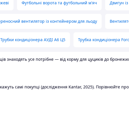
ожеві
Футбольні ворота та футбольний м'яч
Двигун із
реносний вентилятор із контейнером для льоду
Вентилят
Трубки кондиціонера АУДІ А6 Ц5
Трубка кондиціонера Ford
в знаходять усе потрібне — від корму для цуциків до бронежилет
ажуть самі покупці (дослідження Kantar, 2025). Порівнюйте пропо