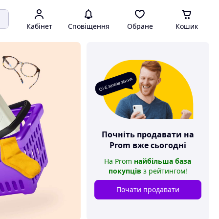
Кабінет
Сповіщення
Обране
Кошик
О! Є замовлення
Почніть продавати на
Prom
вже сьогодні
На
Prom
найбільша база
покупців
з рейтингом
!
Почати продавати