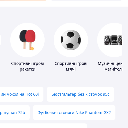
и
Спортивні ігрові
Спортивні ігрові
Музичні центр
ракетки
м'ячі
магнітоли
ий чохол на Hot 60i
Бюстгальтер без кісточок 95с
ер пушап 75b
Футбольні стоноги Nike Phantom GX2