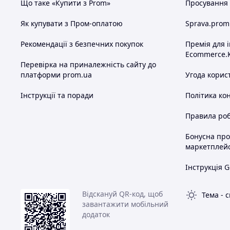
Що таке «Купити з Prom»
Просування в
Як купувати з Пром-оплатою
Sprava.prom
Рекомендації з безпечних покупок
Премія для 
Ecommerce.
Перевірка на приналежність сайту до
платформи prom.ua
Угода корис
Інструкції та поради
Політика ко
Правила роб
Бонусна пр
маркетплей
Інструкція G
Відскануй QR-код, щоб
Тема
-
с
завантажити мобільний
додаток