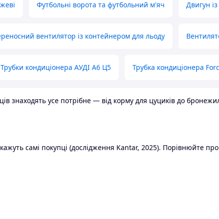
ожеві
Футбольні ворота та футбольний м'яч
Двигун із
реносний вентилятор із контейнером для льоду
Вентилят
Трубки кондиціонера АУДІ А6 Ц5
Трубка кондиціонера Ford
в знаходять усе потрібне — від корму для цуциків до бронежилет
ажуть самі покупці (дослідження Kantar, 2025). Порівнюйте пропо