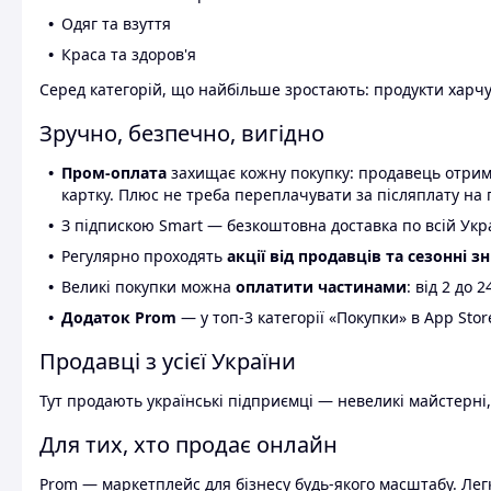
Одяг та взуття
Краса та здоров'я
Серед категорій, що найбільше зростають: продукти харчув
Зручно, безпечно, вигідно
Пром-оплата
захищає кожну покупку: продавець отриму
картку. Плюс не треба переплачувати за післяплату на 
З підпискою Smart — безкоштовна доставка по всій Украї
Регулярно проходять
акції від продавців та сезонні з
Великі покупки можна
оплатити частинами
: від 2 до 
Додаток Prom
— у топ-3 категорії «Покупки» в App Stor
Продавці з усієї України
Тут продають українські підприємці — невеликі майстерні,
Для тих, хто продає онлайн
Prom — маркетплейс для бізнесу будь-якого масштабу. Легк