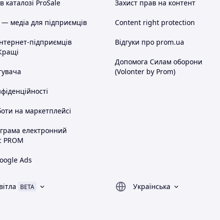
 каталозі ProSale
Захист прав на контент
 — медіа для підприємців
Content right protection
інтернет-підприємців
Відгуки про prom.ua
Кращі
Допомога Силам оборони
тувача
(Volonter by Prom)
нфіденційності
оти на маркетплейсі
ограма електронний
с PROM
oogle Ads
вітла
Українська
BETA