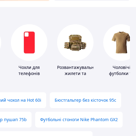
Чохли для
Розвантажувальні
Чоловічі
телефонів
жилети та
футболки та
плитоноски без
майки
плит
ий чохол на Hot 60i
Бюстгальтер без кісточок 95с
ер пушап 75b
Футбольні стоноги Nike Phantom GX2