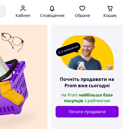
Кабінет
Сповіщення
Обране
Кошик
О! Є замовлення
Почніть продавати на
Prom
вже сьогодні
На
Prom
найбільша база
покупців
з рейтингом
!
Почати продавати