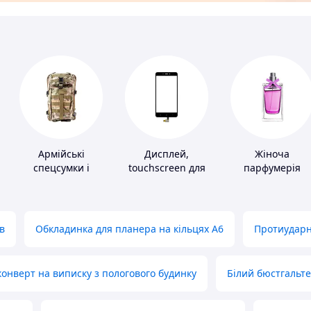
Армійські
Дисплей,
Жіноча
спецсумки і
touchscreen для
парфумерія
рюкзаки
телефонів
в
Обкладинка для планера на кільцях А6
Протиударн
нверт на виписку з пологового будинку
Білий бюстгальт