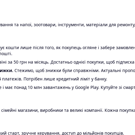
ання та напої, зоотовари, інструменти, матеріали для ремонту,
є кошти лише після того, як покупець огляне і забере замовл
пошті.
ні за 50 грн на місяць. Достатньо однієї покупки, щоб підписка
нижки.
Стежимо, щоб знижки були справжніми. Актуальні пропози
24 платежів. Потрібен лише кредитний ліміт у банку.
e і має понад 10 млн завантажень у Google Play. Купуйте зі смар
 сімейні магазини, виробники та великі компанії. Кожна покупка
ий старт, зручне керування, доступ до мільйонів покупців.