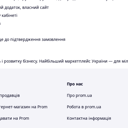
й додаток, власний сайт
 кабінеті
в
ще до підтвердження замовлення
 і розвитку бізнесу. Найбільший маркетплейс України — для міл
Про нас
 продавців
Про prom.ua
тернет-магазин
на Prom
Робота в prom.ua
авати на Prom
Контактна інформація