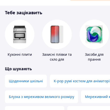
Матеріали для ремонту
Тебе зацікавить
Спорт і відпочинок
Кухонні плити
Захисні плівки та
Засоби для
скло для
прання
портативних
Що шукають
пристроїв
Щоденники шкільні
K-pop румі костюм для аніматорі
Блузка з мереживом великого розміру
Мереживний ко