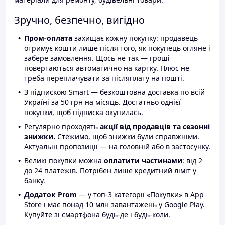
Зручно, безпечно, вигідно
Пром-оплата
захищає кожну покупку: продавець
отримує кошти лише після того, як покупець огляне і
забере замовлення. Щось не так — гроші
повертаються автоматично на картку. Плюс не
треба переплачувати за післяплату на пошті.
З підпискою Smart — безкоштовна доставка по всій
Україні за 50 грн на місяць. Достатньо однієї
покупки, щоб підписка окупилась.
Регулярно проходять
акції від продавців та сезонні
знижки.
Стежимо, щоб знижки були справжніми.
Актуальні пропозиції — на головній або в застосунку.
Великі покупки можна
оплатити частинами
: від 2
до 24 платежів. Потрібен лише кредитний ліміт у
банку.
Додаток Prom
— у топ-3 категорії «Покупки» в App
Store і має понад 10 млн завантажень у Google Play.
Купуйте зі смартфона будь-де і будь-коли.