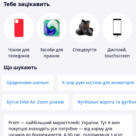
Тебе зацікавить
Чохли для
Засоби для
Спецвзуття
Дисплей,
телефонів
прання
touchscreen
для телефонів
Що шукають
Щоденники шкільні
K-pop румі костюм для аніматорів
Бутси Nike Air Zoom рожеві
Футбольні ворота та футбо
Prom — найбільший маркетплейс України. Тут 6 млн
покупців знаходять усе потрібне — від корму для
цуциків до бронежилетів. А 60 тис. підприємців з усієї