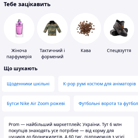
Тебе зацікавить
Жіноча
Тактичний і
Кава
Спецвзуття
парфумерія
формений
одяг
Що шукають
Щоденники шкільні
K-pop румі костюм для аніматорів
Бутси Nike Air Zoom рожеві
Футбольні ворота та футбо
Prom — найбільший маркетплейс України. Тут 6 млн
покупців знаходять усе потрібне — від корму для
цуциків до бронежилетів. А 60 тис. підприємців з усієї