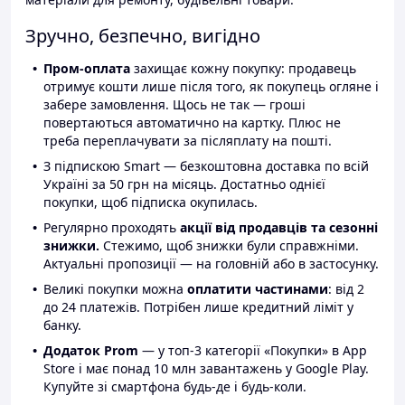
Зручно, безпечно, вигідно
Пром-оплата
захищає кожну покупку: продавець
отримує кошти лише після того, як покупець огляне і
забере замовлення. Щось не так — гроші
повертаються автоматично на картку. Плюс не
треба переплачувати за післяплату на пошті.
З підпискою Smart — безкоштовна доставка по всій
Україні за 50 грн на місяць. Достатньо однієї
покупки, щоб підписка окупилась.
Регулярно проходять
акції від продавців та сезонні
знижки.
Стежимо, щоб знижки були справжніми.
Актуальні пропозиції — на головній або в застосунку.
Великі покупки можна
оплатити частинами
: від 2
до 24 платежів. Потрібен лише кредитний ліміт у
банку.
Додаток Prom
— у топ-3 категорії «Покупки» в App
Store і має понад 10 млн завантажень у Google Play.
Купуйте зі смартфона будь-де і будь-коли.