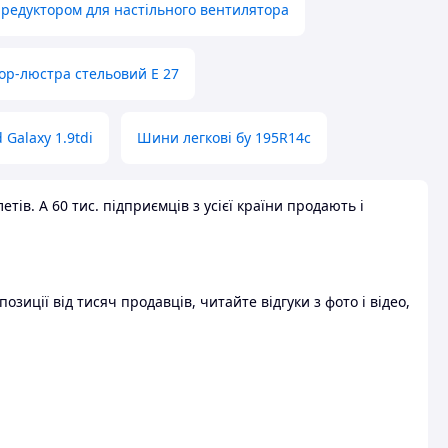
 редуктором для настільного вентилятора
ор-люстра стельовий E 27
 Galaxy 1.9tdi
Шини легкові бу 195R14c
ів. А 60 тис. підприємців з усієї країни продають і
зиції від тисяч продавців, читайте відгуки з фото і відео,