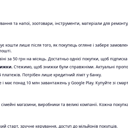
ання та напої, зоотовари, інструменти, матеріали для ремонту,
є кошти лише після того, як покупець огляне і забере замовл
пошті.
ні за 50 грн на місяць. Достатньо однієї покупки, щоб підписка
нижки.
Стежимо, щоб знижки були справжніми. Актуальні пропози
24 платежів. Потрібен лише кредитний ліміт у банку.
e і має понад 10 млн завантажень у Google Play. Купуйте зі смар
 сімейні магазини, виробники та великі компанії. Кожна покупка
ий старт, зручне керування, доступ до мільйонів покупців.