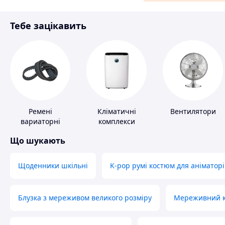
Матеріали для ремонту
Тебе зацікавить
Спорт і відпочинок
Ремені
Кліматичні
Вентилятори
вариаторні
комплекси
Що шукають
Щоденники шкільні
K-pop румі костюм для аніматорі
Блузка з мереживом великого розміру
Мереживний ко