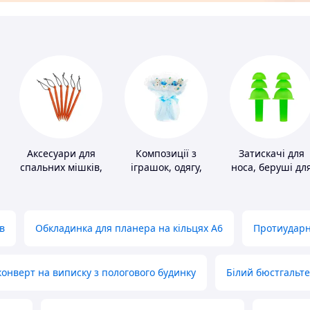
Аксесуари для
Композиції з
Затискачі для
спальних мішків,
іграшок, одягу,
носа, беруші дл
карематів та
підгузків
плавання
наметів
в
Обкладинка для планера на кільцях А6
Протиударн
нверт на виписку з пологового будинку
Білий бюстгальт