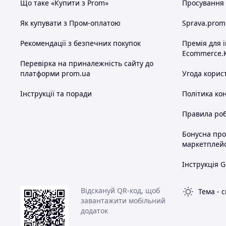
Що таке «Купити з Prom»
Просування в
Як купувати з Пром-оплатою
Sprava.prom
Рекомендації з безпечних покупок
Премія для 
Ecommerce.
Перевірка на приналежність сайту до
платформи prom.ua
Угода корис
Інструкції та поради
Політика ко
Правила роб
Бонусна пр
маркетплей
Інструкція G
Відскануй QR-код, щоб
Тема
-
с
завантажити мобільний
додаток