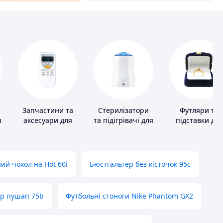
Запчастини та
Стерилізатори
Футляри та
я
аксесуари для
та підігрівачі для
підставки для
побутових
дитячого
коштовносте
кондиціонерів
харчування
ий чохол на Hot 60i
Бюстгальтер без кісточок 95с
ер пушап 75b
Футбольні стоноги Nike Phantom GX2