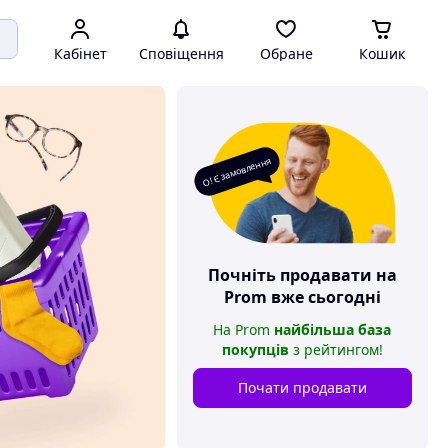
Кабінет
Сповіщення
Обране
Кошик
О! Є замовлення
Почніть продавати на
Prom
вже сьогодні
На
Prom
найбільша база
покупців
з рейтингом
!
Почати продавати