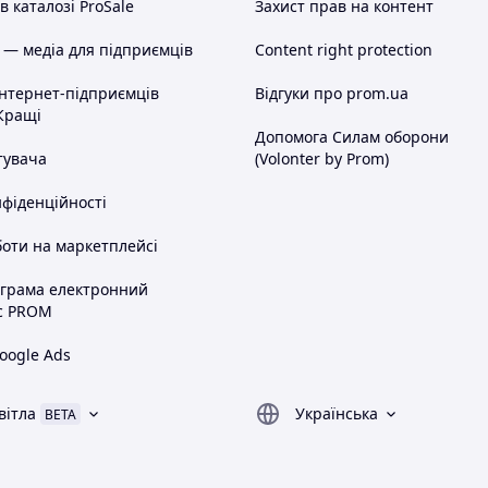
 каталозі ProSale
Захист прав на контент
 — медіа для підприємців
Content right protection
інтернет-підприємців
Відгуки про prom.ua
Кращі
Допомога Силам оборони
тувача
(Volonter by Prom)
нфіденційності
оти на маркетплейсі
ограма електронний
с PROM
oogle Ads
вітла
Українська
BETA