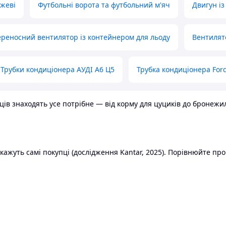
ожеві
Футбольні ворота та футбольний м'яч
Двигун із
реносний вентилятор із контейнером для льоду
Вентилят
Трубки кондиціонера АУДІ А6 Ц5
Трубка кондиціонера Ford
в знаходять усе потрібне — від корму для цуциків до бронежилет
ажуть самі покупці (дослідження Kantar, 2025). Порівнюйте пропо