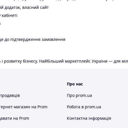
й додаток, власний сайт
 кабінеті
в
ще до підтвердження замовлення
 і розвитку бізнесу. Найбільший маркетплейс України — для міл
Про нас
 продавців
Про prom.ua
тернет-магазин
на Prom
Робота в prom.ua
авати на Prom
Контактна інформація