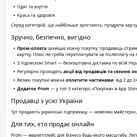
Одяг та взуття
Краса та здоров'я
Серед категорій, що найбільше зростають: продукти харчув
Зручно, безпечно, вигідно
Пром-оплата
захищає кожну покупку: продавець отриму
картку. Плюс не треба переплачувати за післяплату на 
З підпискою Smart — безкоштовна доставка по всій Украї
Регулярно проходять
акції від продавців та сезонні з
Великі покупки можна
оплатити частинами
: від 2 до 
Додаток Prom
— у топ-3 категорії «Покупки» в App Stor
Продавці з усієї України
Тут продають українські підприємці — невеликі майстерні,
Для тих, хто продає онлайн
Prom — маркетплейс для бізнесу будь-якого масштабу. Легк