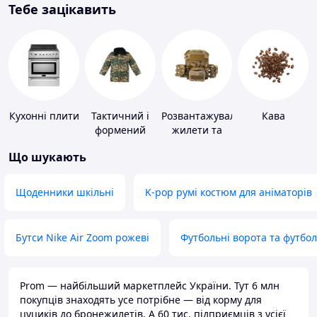
Тебе зацікавить
Кухонні плити
Тактичний і
Розвантажувальні
Кава
формений
жилети та
одяг
плитоноски
Що шукають
без плит
Щоденники шкільні
K-pop румі костюм для аніматорів
Бутси Nike Air Zoom рожеві
Футбольні ворота та футбо
Prom — найбільший маркетплейс України. Тут 6 млн
покупців знаходять усе потрібне — від корму для
цуциків до бронежилетів. А 60 тис. підприємців з усієї