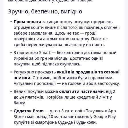
Зручно, безпечно, вигідно
Пром-оплата
захищає кожну покупку: продавець
отримує кошти лише після того, як покупець огляне і
забере замовлення. Щось не так — гроші
повертаються автоматично на картку. Плюс не
треба переплачувати за післяплату на пошті.
З підпискою Smart — безкоштовна доставка по всій
Україні за 50 грн на місяць. Достатньо однієї
покупки, щоб підписка окупилась.
Регулярно проходять
акції від продавців та сезонні
знижки.
Стежимо, щоб знижки були справжніми.
Актуальні пропозиції — на головній або в застосунку.
Великі покупки можна
оплатити частинами
: від 2
до 24 платежів. Потрібен лише кредитний ліміт у
банку.
Додаток Prom
— у топ-3 категорії «Покупки» в App
Store і має понад 10 млн завантажень у Google Play.
Купуйте зі смартфона будь-де і будь-коли.