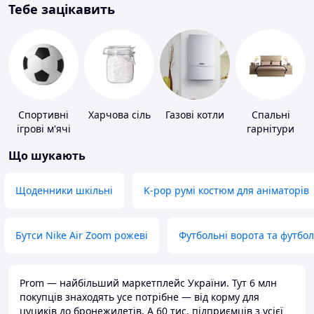
Тебе зацікавить
Спортивні
Харчова сіль
Газові котли
Спальні
ігрові м'ячі
гарнітури
Що шукають
Щоденники шкільні
K-pop румі костюм для аніматорів
Бутси Nike Air Zoom рожеві
Футбольні ворота та футбо
Prom — найбільший маркетплейс України. Тут 6 млн
покупців знаходять усе потрібне — від корму для
цуциків до бронежилетів. А 60 тис. підприємців з усієї