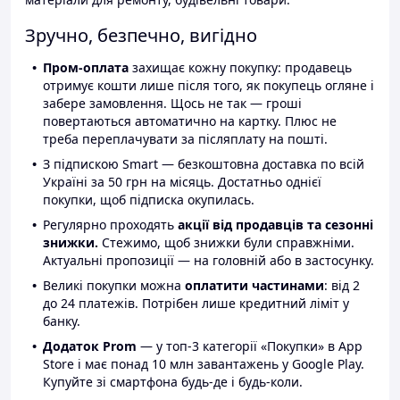
Зручно, безпечно, вигідно
Пром-оплата
захищає кожну покупку: продавець
отримує кошти лише після того, як покупець огляне і
забере замовлення. Щось не так — гроші
повертаються автоматично на картку. Плюс не
треба переплачувати за післяплату на пошті.
З підпискою Smart — безкоштовна доставка по всій
Україні за 50 грн на місяць. Достатньо однієї
покупки, щоб підписка окупилась.
Регулярно проходять
акції від продавців та сезонні
знижки.
Стежимо, щоб знижки були справжніми.
Актуальні пропозиції — на головній або в застосунку.
Великі покупки можна
оплатити частинами
: від 2
до 24 платежів. Потрібен лише кредитний ліміт у
банку.
Додаток Prom
— у топ-3 категорії «Покупки» в App
Store і має понад 10 млн завантажень у Google Play.
Купуйте зі смартфона будь-де і будь-коли.